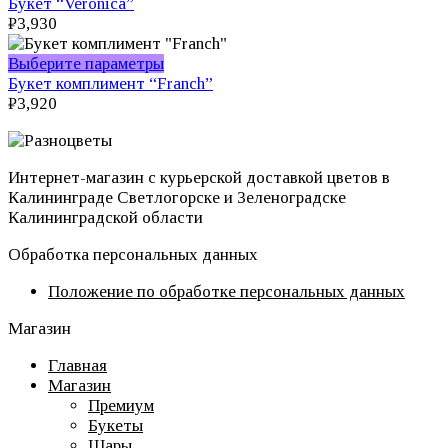
Букет “Veronica”
₽
3,930
Этот
Выберите параметры
товар
Букет комплимент “Franch”
имеет
₽
3,920
несколько
вариаций.
Опции
Интернет-магазин с курьерской доставкой цветов в
можно
Калининграде Светлогорске и Зеленоградске
выбрать
Калининградской области
на
странице
Обработка персональных данных
товара.
Положение по обработке персональных данных
Магазин
Главная
Магазин
Премиум
Букеты
Шары