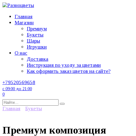
Перейти
к
Главная
содержанию
Магазин
Премиум
Букеты
Шары
Игрушки
О нас
Доставка
Инструкция по уходу за цветами
Как оформить заказ цветов на сайте?
+79520569658
с 09:00 до 21:00
0
Search
for:
Главная
Букеты
Премиум композиция