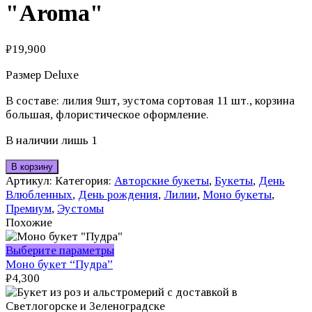
"Aroma"
₽
19,900
Размер Deluxe
В составе: лилия 9шт, эустома сортовая 11 шт., корзина
большая, флористическое оформление.
В наличии лишь 1
В корзину
Артикул:
Категория:
Авторские букеты
,
Букеты
,
День
Влюбленных
,
День рождения
,
Лилии
,
Моно букеты
,
Премиум
,
Эустомы
Похожие
Этот
Выберите параметры
товар
Моно букет “Пудра”
имеет
₽
4,300
несколько
вариаций.