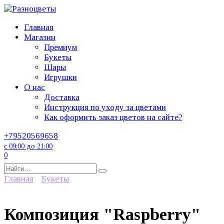
Перейти
к
Главная
содержанию
Магазин
Премиум
Букеты
Шары
Игрушки
О нас
Доставка
Инструкция по уходу за цветами
Как оформить заказ цветов на сайте?
+79520569658
с 09:00 до 21:00
0
Search
for:
Главная
Букеты
Композиция "Raspberry"