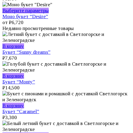
выбрать
на
Этот
Выберите параметры
странице
товар
Моно букет “Desire”
товара.
имеет
от
₽
6,720
несколько
Недавно просмотренные товары
вариаций.
Опции
можно
В корзину
выбрать
Букет “Sunny dreams”
на
₽
7,670
странице
товара.
В корзину
Букет “Monty”
₽
14,500
В корзину
Букет “Caramel”
₽
3,300