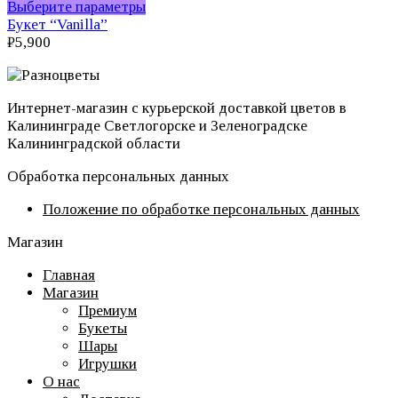
Этот
Выберите параметры
товар
Букет “Vanilla”
имеет
₽
5,900
несколько
вариаций.
Опции
Интернет-магазин с курьерской доставкой цветов в
можно
Калининграде Светлогорске и Зеленоградске
выбрать
Калининградской области
на
странице
Обработка персональных данных
товара.
Положение по обработке персональных данных
Магазин
Главная
Магазин
Премиум
Букеты
Шары
Игрушки
О нас