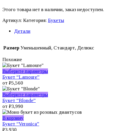
Этого товара нет в наличии, заказ недоступен.
Артикул:
Категория:
Букеты
Детали
Размер
Уменьшенный, Стандарт, Делюкс
Похожие
Этот
Выберите параметры
товар
Букет “Lamoure”
имеет
от
₽
5,560
несколько
вариаций.
Этот
Выберите параметры
Опции
товар
Букет “Blonde”
можно
имеет
от
₽
3,990
выбрать
несколько
на
вариаций.
В корзину
странице
Опции
Букет “Veronica”
товара.
можно
₽
3,930