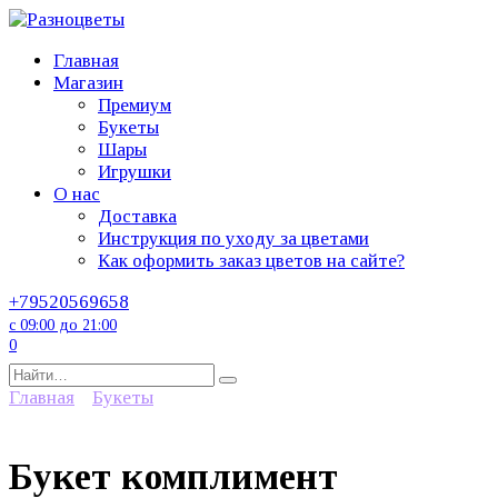
Перейти
к
Главная
содержанию
Магазин
Премиум
Букеты
Шары
Игрушки
О нас
Доставка
Инструкция по уходу за цветами
Как оформить заказ цветов на сайте?
+79520569658
с 09:00 до 21:00
0
Search
for:
Главная
Букеты
Букет комплимент