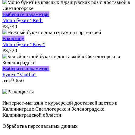
странице
несколько
товара.
вариаций.
Опции
Этот
Выберите параметры
можно
товар
Моно букет “Red”
выбрать
имеет
₽
3,740
на
несколько
странице
вариаций.
В корзину
товара.
Опции
Моно букет “Kiwi”
можно
₽
3,720
выбрать
на
странице
Этот
Выберите параметры
товара.
товар
Букет “Vanilla”
имеет
от
₽
3,650
несколько
вариаций.
Опции
Интернет-магазин с курьерской доставкой цветов в
можно
Калининграде Светлогорске и Зеленоградске
выбрать
Калининградской области
на
странице
Обработка персональных данных
товара.