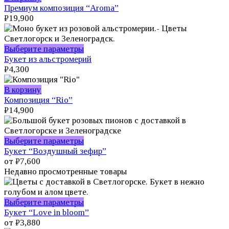
Премиум композиция “Aroma”
₽
19,900
Этот
Выберите параметры
товар
Букет из альстромерий
имеет
₽
4,300
несколько
вариаций.
В корзину
Опции
Композиция “Rio”
можно
₽
14,900
выбрать
на
странице
Этот
Выберите параметры
товара.
товар
Букет “Воздушный зефир”
имеет
от
₽
7,600
несколько
Недавно просмотренные товары
вариаций.
Опции
можно
Этот
Выберите параметры
выбрать
товар
Букет “Love in bloom”
на
имеет
от
₽
3,880