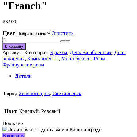
"Franch"
₽
3,920
Цвет
Очистить
Количество
товара
В корзину
Букет
Артикул:
Категория:
Букеты
,
День Влюбленных
,
День
комплимент
рождения
,
Комплименты
,
Моно букеты
,
Розы
,
"Franch"
Французские розы
Детали
Город
Зеленоградск
,
Светлогорск
Цвет
Красный, Розовый
Похожие
В корзину