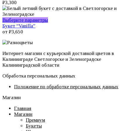
₽
3,300
Этот
Выберите параметры
товар
Букет “Vanilla”
имеет
от
₽
3,650
несколько
вариаций.
Опции
Интернет-магазин с курьерской доставкой цветов в
можно
Калининграде Светлогорске и Зеленоградске
выбрать
Калининградской области
на
странице
Обработка персональных данных
товара.
Положение по обработке персональных данных
Магазин
Главная
Магазин
Премиум
Букеты