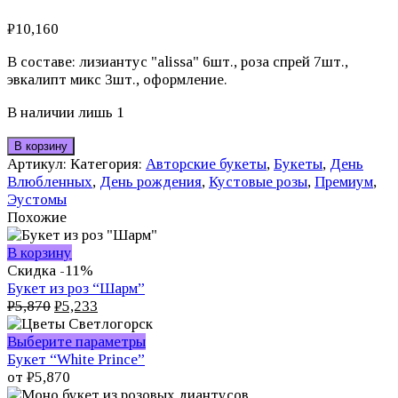
₽
10,160
В составе: лизиантус "alissa" 6шт., роза спрей 7шт.,
эвкалипт микс 3шт., оформление.
В наличии лишь 1
В корзину
Артикул:
Категория:
Авторские букеты
,
Букеты
,
День
Влюбленных
,
День рождения
,
Кустовые розы
,
Премиум
,
Эустомы
Похожие
В корзину
Скидка -11%
Букет из роз “Шарм”
Первоначальная
Текущая
₽
5,870
₽
5,233
цена
цена:
составляла
₽5,233.
Этот
Выберите параметры
₽5,870.
товар
Букет “White Prince”
имеет
от
₽
5,870
несколько