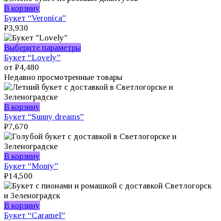
вариаций.
В корзину
Опции
Букет “Veronica”
можно
₽
3,930
выбрать
на
Этот
Выберите параметры
странице
товар
Букет “Lovely”
товара.
имеет
от
₽
4,480
несколько
Недавно просмотренные товары
вариаций.
Опции
можно
В корзину
выбрать
Букет “Sunny dreams”
на
₽
7,670
странице
товара.
В корзину
Букет “Monty”
₽
14,500
В корзину
Букет “Caramel”