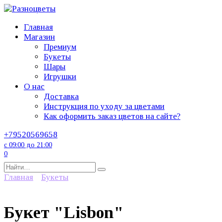
Перейти
к
Главная
содержанию
Магазин
Премиум
Букеты
Шары
Игрушки
О нас
Доставка
Инструкция по уходу за цветами
Как оформить заказ цветов на сайте?
+79520569658
с 09:00 до 21:00
0
Search
for:
Главная
Букеты
Букет "Lisbon"