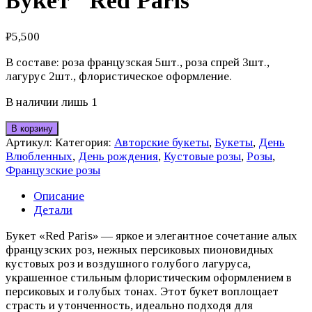
Букет "Red Paris"
₽
5,500
В составе: роза французская 5шт., роза спрей 3шт.,
лагурус 2шт., флористическое оформление.
В наличии лишь 1
В корзину
Артикул:
Категория:
Авторские букеты
,
Букеты
,
День
Влюбленных
,
День рождения
,
Кустовые розы
,
Розы
,
Французские розы
Описание
Детали
Букет «Red Paris» — яркое и элегантное сочетание алых
французских роз, нежных персиковых пионовидных
кустовых роз и воздушного голубого лагуруса,
украшенное стильным флористическим оформлением в
персиковых и голубых тонах. Этот букет воплощает
страсть и утонченность, идеально подходя для