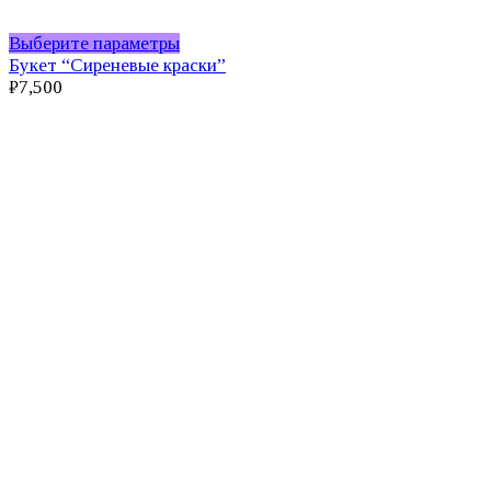
Этот
Выберите параметры
товар
Букет “Сиреневые краски”
имеет
₽
7,500
несколько
вариаций.
Опции
можно
выбрать
на
странице
товара.