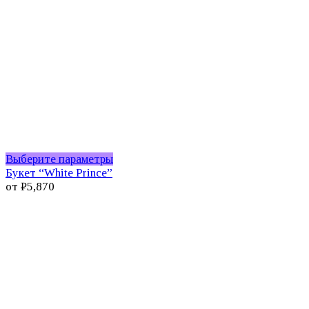
Этот
Выберите параметры
товар
Букет “White Prince”
имеет
от
₽
5,870
несколько
вариаций.
Опции
можно
выбрать
на
странице
товара.