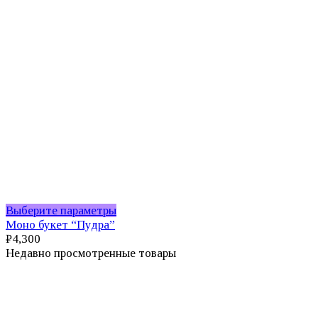
Этот
Выберите параметры
товар
Моно букет “Пудра”
имеет
₽
4,300
несколько
Недавно просмотренные товары
вариаций.
Опции
можно
выбрать