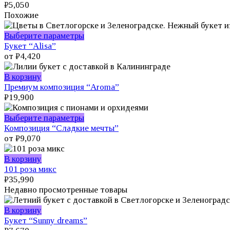
₽
5,050
Похожие
Этот
Выберите параметры
товар
Букет “Alisa”
имеет
от
₽
4,420
несколько
вариаций.
В корзину
Опции
Премиум композиция “Aroma”
можно
₽
19,900
выбрать
на
Этот
Выберите параметры
странице
товар
Композиция “Сладкие мечты”
товара.
имеет
от
₽
9,070
несколько
вариаций.
В корзину
Опции
101 роза микс
можно
₽
35,990
выбрать
Недавно просмотренные товары
на
странице
В корзину
товара.
Букет “Sunny dreams”