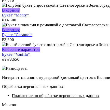
₽
7,670
В корзину
Букет “Monty”
₽
14,500
В корзину
Букет “Caramel”
₽
3,300
Этот
Выберите параметры
товар
Букет “Vanilla”
имеет
от
₽
3,650
несколько
вариаций.
Опции
Интернет-магазин с курьерской доставкой цветов в Калин
можно
выбрать
Обработка персональных данных
на
странице
Положение по обработке персональных данных
товара.
Магазин