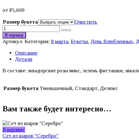
от
₽
5,600
Размер букета
Очистить
Количество
товара
В корзину
Букет
Артикул:
Категория:
8 марта
,
Букеты
,
День Влюбленных
,
Д
"Воздушный
поцелуй"
Описание
Детали
В составе: эквадорские розы микс, зелень фисташки, эвкал
Размер букета
Уменьшенный, Стандарт, Делюкс
Вам также будет интересно…
В корзину
Сет из шаров “Серебро”