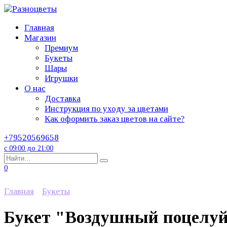
Перейти
к
Главная
содержанию
Магазин
Премиум
Букеты
Шары
Игрушки
О нас
Доставка
Инструкция по уходу за цветами
Как оформить заказ цветов на сайте?
+79520569658
с 09:00 до 21:00
Search
for:
0
Главная
Букеты
Букет "Воздушный поцелу