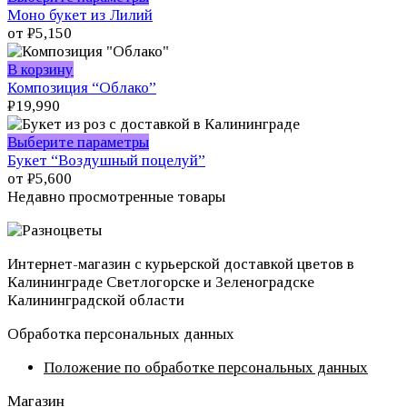
товар
Моно букет из Лилий
имеет
от
₽
5,150
несколько
вариаций.
В корзину
Опции
Композиция “Облако”
можно
₽
19,990
выбрать
на
Этот
Выберите параметры
странице
товар
Букет “Воздушный поцелуй”
товара.
имеет
от
₽
5,600
несколько
Недавно просмотренные товары
вариаций.
Опции
можно
Интернет-магазин с курьерской доставкой цветов в
выбрать
Калининграде Светлогорске и Зеленоградске
на
Калининградской области
странице
товара.
Обработка персональных данных
Положение по обработке персональных данных
Магазин